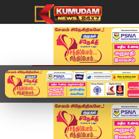
முகப்பு
விளையாட்டு
அண்மை
தமிழ்நாட
Home
வீடியோ ஸ்டோரி
ஏடிஎம் சென்றவருக்கு காத