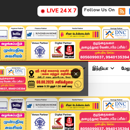
Follow Us On
LIVE 24 X 7
ு
சினிமா
அரசியல்
விளையாட்டு
இந்தியா
மேல
×
்திருந்த ஷாக்! ஹவாலா பணத...