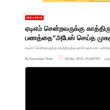
வீடியோ ஸ்டோரி
ஏடிஎம் சென்றவருக்கு காத்தி
பணத்தை"அபேஸ் செய்த முகமூ
ஏடிஎம் சென்றவருக்கு காத்திருந்த ஷாக்! ஹவாலா பணத
By
Kumudam Team
26 Nov 2025, 05:58 PM
Las