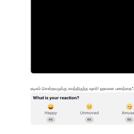
ஏடிஎம் சென்றவருக்கு காத்திருந்த ஷாக்! ஹவாலா பணத்தை"