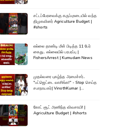
சட்டப்பேரவைக்கு கருப்புஉடையில் வந்த
திமுகவினர் Agriculture Budget |
#shorts
எல்லை தாண்டி மீன் பிடித்த 11 பேர்
கைது.. எல்லையில் பரபரப்பு |
FishersArrest | Kumudam News
முதல்வரை புகழ்ந்த அமைச்சர்..
"பட்ஜெட்டை வாசிங்க!" - Stop செய்த
சபாநாயகர்| VinothKumar |
Kumudam News
கோட் சூட் அணிந்த விவசாயி! |
Agriculture Budget | #shorts