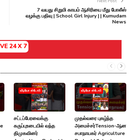
Next Post
7 வயது சிறுமி காயம் ஆசிரியை மீது போலீஸ்
வழக்கு பதிவு | School Girl Injury | | Kumudam
News
IVE 24 X 7
வீடியோ ஸ்டோரி
வீடியோ ஸ்டோரி
சட்டப்பேரவைக்கு
முதல்வரை புகழ்ந்த
எ
re
கருப்புஉடையில் வந்த
அமைச்சர்Tension-ஆன
பி
திமுகவினர்
சபாநாயகர் Agriculture
எல