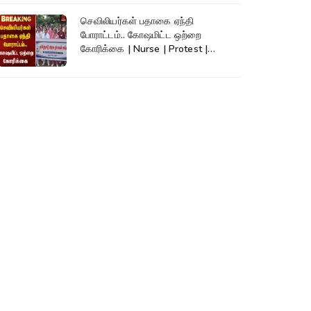
செவிலியர்கள் பதாகை ஏந்தி
போராட்டம்.. கோஷமிட்ட ஒற்றை
கோரிக்கை | Nurse | Protest |
Kumudam News