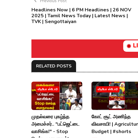
Previous Post
Headlines Now | 6 PM Headlines | 26 NOV
2025 | Tamil News Today | Latest News |
TVK | Sengottaiyan
L
RELATED POSTS
வீடியோ ஸ்டோரி
வீடியோ ஸ்டோரி
முதல்வரை புகழ்ந்த
கோட் சூட் அணிந்த
அமைச்சர்.. "பட்ஜெட்டை
விவசாயி! | Agricultu
வாசிங்க!" - Stop
Budget | #shorts