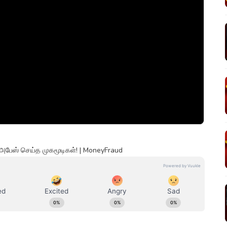
அபேஸ் செய்த முகமூடிகள்! | MoneyFraud