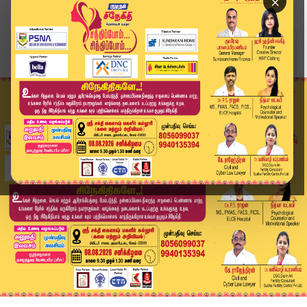
×
Home
வீடியோ ஸ்டோரி
ஆர்.டி.ஓ அலுவலகத்தில் இலஞ்ச ஒழிப்புத்துறை அதிரட...