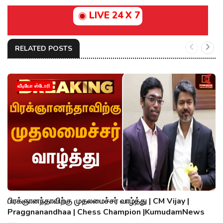
LIVE 24 X 7
RELATED POSTS
வீடியோ ஸ்டோரி
பிரக்ஞானந்தாவிற்கு முதலமைச்சர் வாழ்த்து | CM Vijay |
Praggnanandhaa | Chess Champion |KumudamNews