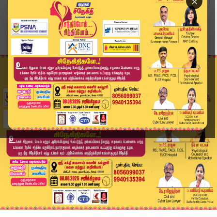
×
Home
வீடியோ ஸ்டோரி
School Wall Collapse | பள்ளி சுவரை இடித்தபோது வ...