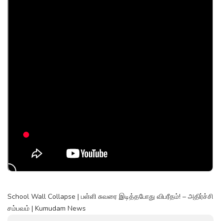
School Wall Collapse | பள்ளி சுவரை இடித்தபோது விபரீதம்! – அதிர்ச்சி
சம்பவம் | Kumudam News