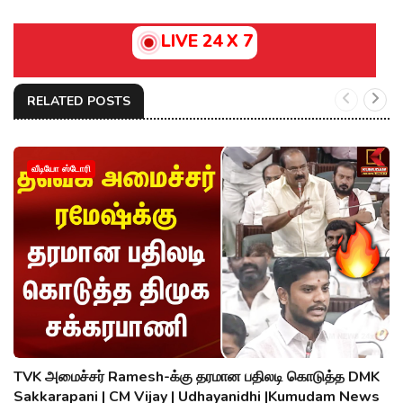
LIVE 24 X 7
RELATED POSTS
வீடியோ ஸ்டோரி
TVK அமைச்சர் Ramesh-க்கு தரமான பதிலடி கொடுத்த DMK
Sakkarapani | CM Vijay | Udhayanidhi |Kumudam News