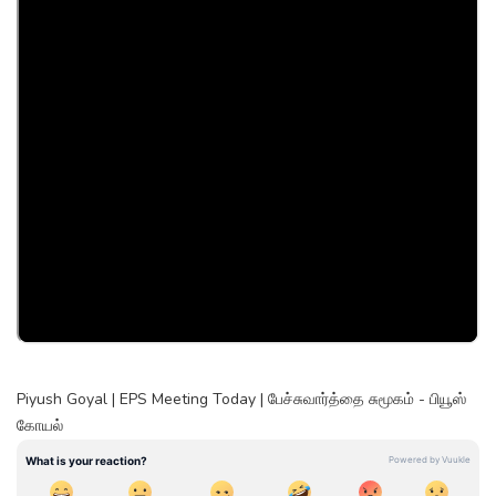
Piyush Goyal | EPS Meeting Today | பேச்சுவார்த்தை சுமூகம் - பியூஸ்
கோயல்