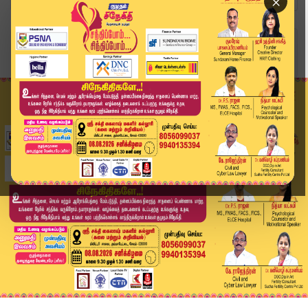
×
Home
வீடியோ ஸ்டோரி
Piyush Goyal | EPS Meeting Today | பேச்சுவார்த்...