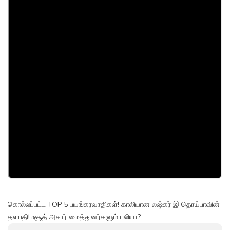
கொல்லப்பட்ட TOP 5 பயங்கரவாதிகள்! காலியான லஷ்கர் இ தொய்பாவின்
தளபதி!மசூத் அசார் மைத்துனர்களும் பலியா?