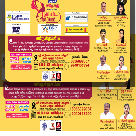
×
Home
வீடியோ ஸ்டோரி
கொல்லப்பட்ட TOP 5 பயங்கரவாதிகள்! காலியான லஷ்கர்...