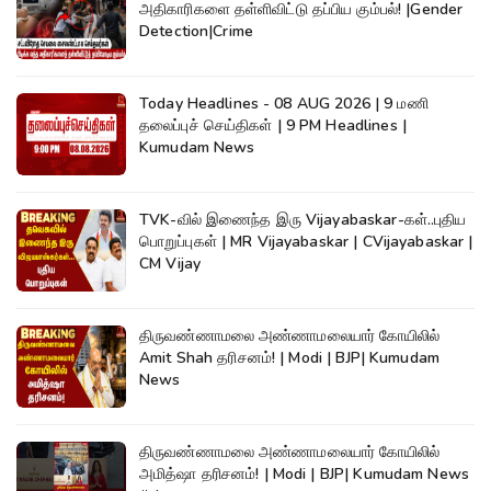
அதிகாரிகளை தள்ளிவிட்டு தப்பிய கும்பல்! |Gender
Detection|Crime
Today Headlines - 08 AUG 2026 | 9 மணி
தலைப்புச் செய்திகள் | 9 PM Headlines |
Kumudam News
TVK-வில் இணைந்த இரு Vijayabaskar-கள்..புதிய
பொறுப்புகள் | MR Vijayabaskar | CVijayabaskar |
CM Vijay
திருவண்ணாமலை அண்ணாமலையார் கோயிலில்
Amit Shah தரிசனம்! | Modi | BJP| Kumudam
News
திருவண்ணாமலை அண்ணாமலையார் கோயிலில்
அமித்ஷா தரிசனம்! | Modi | BJP| Kumudam News