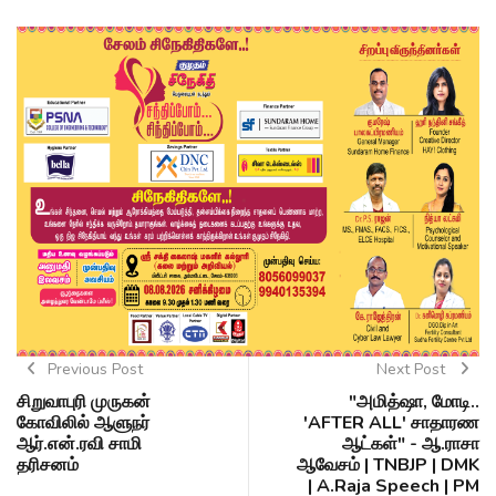
Previous Post
Next Post
சிறுவாபுரி முருகன்
"அமித்ஷா, மோடி..
கோவிலில் ஆளுநர்
'AFTER ALL' சாதாரண
ஆர்.என்.ரவி சாமி
ஆட்கள்" - ஆ.ராசா
தரிசனம்
ஆவேசம் | TNBJP | DMK
| A.Raja Speech | PM