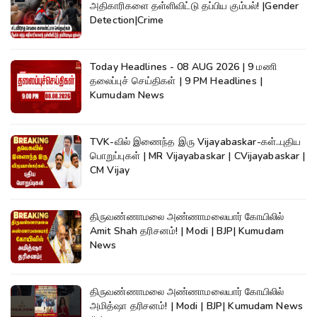
அதிகாரிகளை தள்ளிவிட்டு தப்பிய கும்பல்! |Gender
Detection|Crime
Today Headlines - 08 AUG 2026 | 9 மணி
தலைப்புச் செய்திகள் | 9 PM Headlines |
Kumudam News
TVK-வில் இணைந்த இரு Vijayabaskar-கள்..புதிய
பொறுப்புகள் | MR Vijayabaskar | CVijayabaskar |
CM Vijay
திருவண்ணாமலை அண்ணாமலையார் கோயிலில்
Amit Shah தரிசனம்! | Modi | BJP| Kumudam
News
திருவண்ணாமலை அண்ணாமலையார் கோயிலில்
அமித்ஷா தரிசனம்! | Modi | BJP| Kumudam News