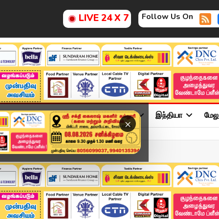
Follow Us On
LIVE 24 X 7
ு
சினிமா
அரசியல்
விளையாட்டு
இந்தியா
மேல
×
க வாய்ப்பில்லை – வானிலை...