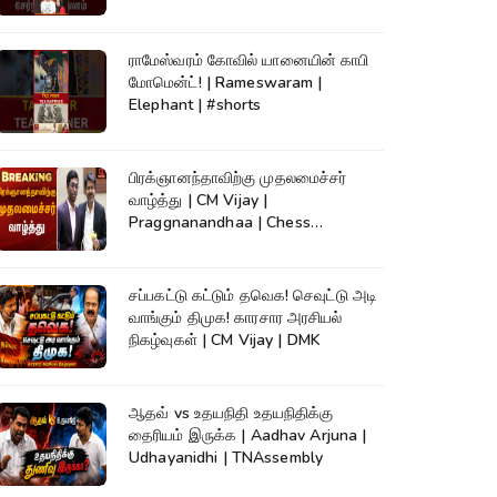
ராமேஸ்வரம் கோவில் யானையின் காபி
மோமென்ட்! | Rameswaram |
Elephant | #shorts
பிரக்ஞானந்தாவிற்கு முதலமைச்சர்
வாழ்த்து | CM Vijay |
Praggnanandhaa | Chess
Champion |KumudamNews
சப்பகட்டு கட்டும் தவெக! செவுட்டு அடி
வாங்கும் திமுக! காரசார அரசியல்
நிகழ்வுகள் | CM Vijay | DMK
ஆதவ் vs உதயநிதி உதயநிதிக்கு
தைரியம் இருக்க | Aadhav Arjuna |
Udhayanidhi | TNAssembly