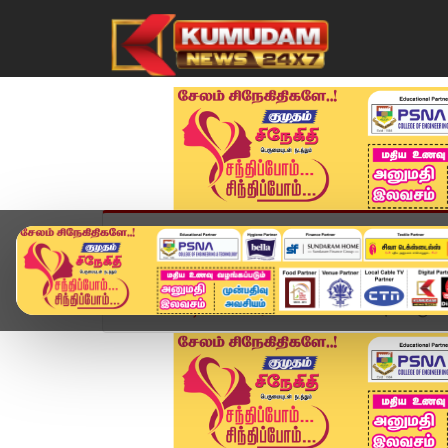
முகப்பு
விளையாட்டு
அண்மை
தமிழ்நாட
Home
வீடியோ ஸ்டோரி
வங்கக்கடலில் புயல் உருவா