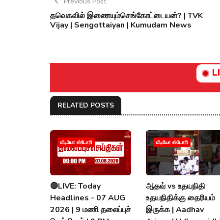
Previous Post
தவெகவில் இணையும்செங்கோட்டையன்? | TVK
Vijay | Sengottaiyan | Kumudam News
L
RELATED POSTS
வீடியோ ஸ்டோரி
வீடியோ ஸ்டோரி
🔴LIVE: Today
ஆதவ் vs உதயநிதி
Headlines - 07 AUG
உதயநிதிக்கு தைரியம்
2026 | 9 மணி தலைப்புச்
இருக்க | Aadhav