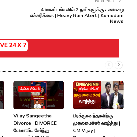
Next Post
4 மாவட்டங்களில் 2 நாட்களுக்கு கனமழை
எச்சரிக்கை | Heavy Rain Alert | Kumudam
News
IVE 24 X 7
வீடியோ ஸ்டோரி
வீடியோ ஸ்டோரி
Vijay Sangeetha
பிரக்ஞானந்தாவிற்கு
சப
Divorce | DIVORCE
முதலமைச்சர் வாழ்த்து |
செ
வேணாம்.. சேர்ந்து
CM Vijay |
த