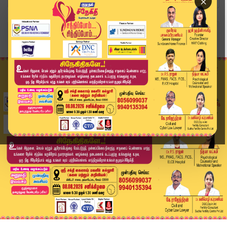
×
Home
வீடியோ ஸ்டோரி
வகுப்பறையில் புகுந்து த.வெ.கவினர் ரீல்ஸ்.. ராஜ்...