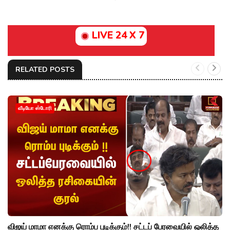
LIVE 24 X 7
RELATED POSTS
வீடியோ ஸ்டோரி
விஜய் மாமா எனக்கு ரொம்ப புடிக்கும்!! சட்டப் பேரவையில் ஒலித்த