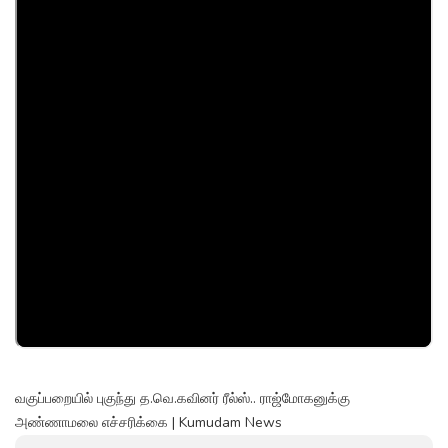
வகுப்பறையில் புகுந்து த.வெ.கவினர் ரீல்ஸ்.. ராஜ்மோகனுக்கு
அண்ணாமலை எச்சரிக்கை | Kumudam News