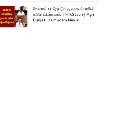
வேளான் பட்ஜெட்டுக்கு மு.க.ஸ்டாலின்
கடும் விமர்சனம்.. | M.KStalin | Agri
Budjet | Kumudam News