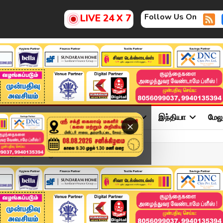
Follow Us On
LIVE 24 X 7
ு
சினிமா
அரசியல்
விளையாட்டு
இந்தியா
மேல
×
ஆதவு சோனா முக்கிய பாயிண்ட...