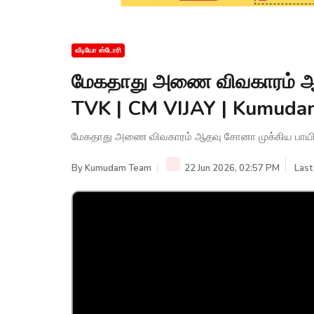
வீடியோ ஸ்டோரி
மேகதாது அணை விவகாரம் ஆத
TVK | CM VIJAY | Kumud
மேகதாது அணை விவகாரம் ஆதவு சோனா முக்கிய பாயிண
By
Kumudam Team
22 Jun 2026, 02:57 PM
Last