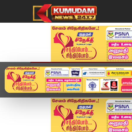
முகப்பு
விளையாட்டு
அண்மை
தமிழ்நாட
Home
வீடியோ ஸ்டோரி
மேகதாது அணை விவகாரம் 