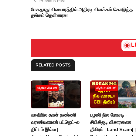
Previous Post
மேகதாது விவகாரத்தில் அதிரடி விளக்கம் கொடுத்த
தங்கம் தென்னரசு!
L
RELATED POSTS
வீடியோ ஸ்டோரி
வீடியோ ஸ்டோரி
காவிரில தான் தண்ணி
பழனி நில மோசடி -
வரலவேளாண் பட்ஜெட்-ல
சிபிசிஐடி விசாரணை
திட்டம் இல்ல |
தீவிரம் | Land Scam| |