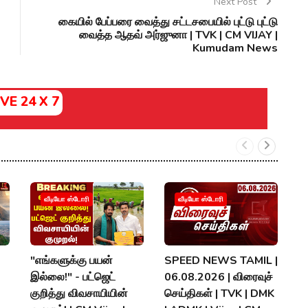
Next Post
கையில் பேப்பரை வைத்து சட்டசபையில் புட்டு புட்டு
வைத்த ஆதவ் அர்ஜுனா | TVK | CM VIJAY |
Kumudam News
IVE 24 X 7
ச
வீடியோ ஸ்டோரி
வீடியோ ஸ்டோரி
ந
ஆ
B
"எங்களுக்கு பயன்
SPEED NEWS TAMIL |
|
இல்லை!" - பட்ஜெட்
06.08.2026 | விரைவுச்
குறித்து விவசாயியின்
செய்திகள் | TVK | DMK
P