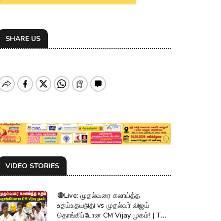
SHARE US
VIDEO STORIES
🔴Live: முதல்வரை கலாய்த்த
உதய்உதயநிதி vs முதல்வர் விஜய்
தொங்கிப்போன CM Vijay முகம்! | TN