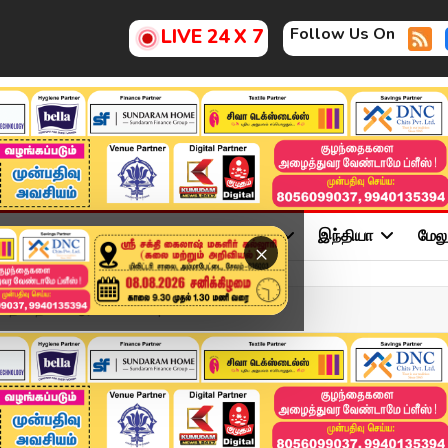
Follow Us On
LIVE 24 X 7
ு
சினிமா
அரசியல்
விளையாட்டு
இந்தியா
மேல
×
ன தம்பதி கொடூரக் கொலை | ...