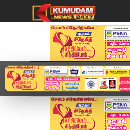
முகப்பு
விளையாட்டு
அண்மை
தமிழ்நாட
Home
வீடியோ ஸ்டோரி
தோட்டத்து வீட்டில் வயதா