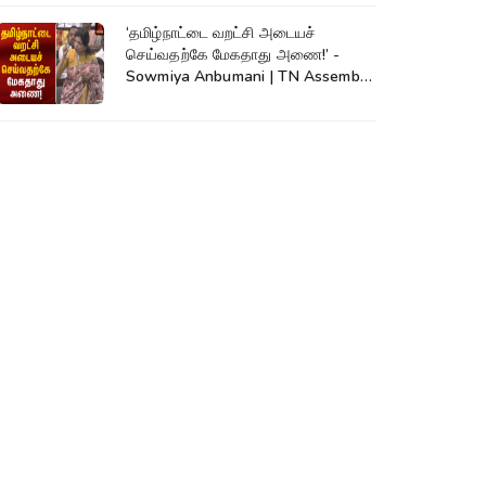
‘தமிழ்நாட்டை வறட்சி அடையச்
செய்வதற்கே மேகதாது அணை!’ -
Sowmiya Anbumani | TN Assembly
| Mekadatu Dam