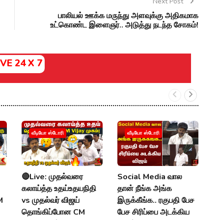
Next Post
பாலியல் ஊக்க மருந்து அளவுக்கு அதிகமாக
உட்கொண்ட இளைஞர்.. அடுத்து நடந்த சோகம்!
IVE 24 X 7
வீடியோ ஸ்டோரி
வீடியோ ஸ்டோரி
🔴Live: முதல்வரை
Social Media வால
M
கலாய்த்த உதய்உதயநிதி
தான் நீங்க அங்க
:
M
vs முதல்வர் விஜய்
இருக்கீங்க.. ரகுபதி பேச
U
தொங்கிப்போன CM
பேச சிரிப்பை அடக்கிய
நே