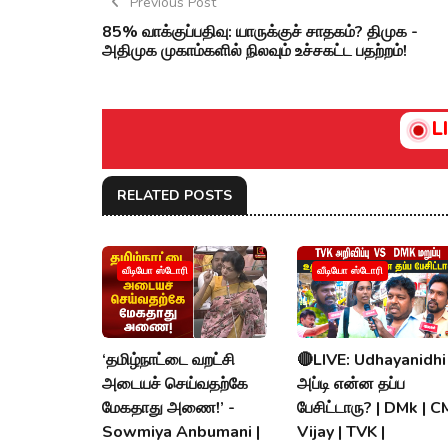
Previous Post
85% வாக்குப்பதிவு: யாருக்குச் சாதகம்? திமுக -
அதிமுக முகாம்களில் நிலவும் உச்சகட்ட பதற்றம்!
L
RELATED POSTS
வீடியோ ஸ்டோரி
வீடியோ ஸ்டோரி
‘தமிழ்நாட்டை வறட்சி
🔴LIVE: Udhayanidhi
அடையச் செய்வதற்கே
அப்டி என்ன தப்ப
மேகதாது அணை!’ -
பேசிட்டாரு? | DMk | C
Sowmiya Anbumani |
Vijay | TVK |