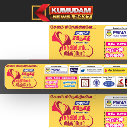
முகப்பு
விளையாட்டு
அண்மை
தமிழ்நாட
Home
வீடியோ ஸ்டோரி
DMK ஆட்சியில் கட்சி நிதின