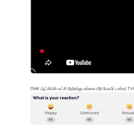
DMK ஆட்சியில் கட்சி நிதின்னு எல்லை மீறி போயிட்டாங்க| T