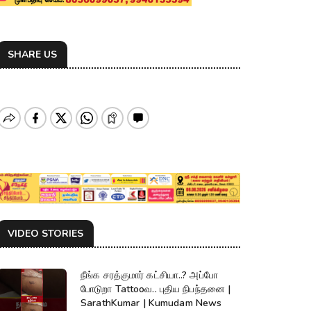
SHARE US
VIDEO STORIES
நீங்க சரத்குமார் கட்சியா..? அப்போ
போடுறா Tattooவ.. புதிய நிபந்தனை |
SarathKumar | Kumudam News