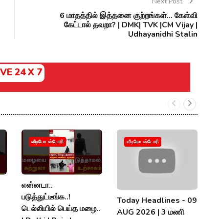
Next Post
6 மாதத்தில் இத்தனை குற்றங்கள்... கேள்வி
கேட்டால் தவறா? | DMK| TVK |CM Vijay |
Udhayanidhi Stalin
IVE 24 X 7
வீடியோ ஸ்டோரி
வீடியோ ஸ்டோரி
என்னடா..
அ
படுத்துட்டீங்க..!
த
Today Headlines - 09
டெல்லியில் பெய்த மழை..
நி
AUG 2026 | 3 மணி