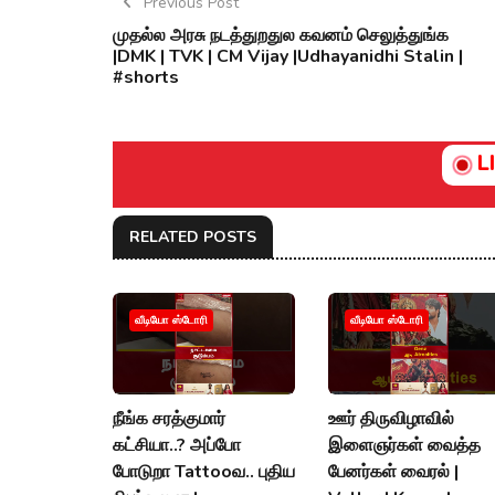
Previous Post
முதல்ல அரசு நடத்துறதுல கவனம் செலுத்துங்க
|DMK | TVK | CM Vijay |Udhayanidhi Stalin |
#shorts
L
RELATED POSTS
வீடியோ ஸ்டோரி
வீடியோ ஸ்டோரி
நீங்க சரத்குமார்
ஊர் திருவிழாவில்
கட்சியா..? அப்போ
இளைஞர்கள் வைத்த
போடுறா Tattooவ.. புதிய
பேனர்கள் வைரல் |