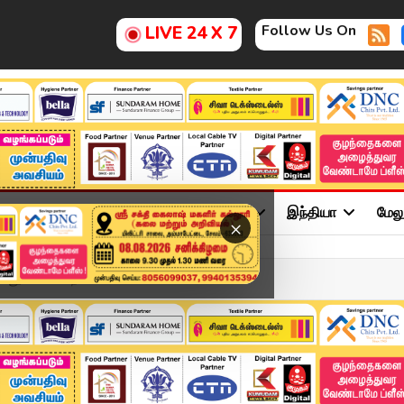
Follow Us On
LIVE 24 X 7
ு
சினிமா
அரசியல்
விளையாட்டு
இந்தியா
மேல
×
்னு எல்லை மீறி போயிட்ட...