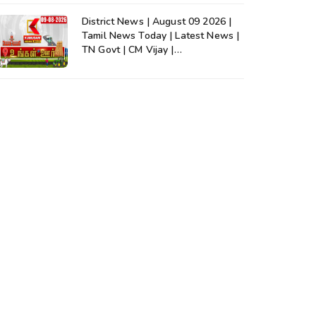
District News | August 09 2026 |
Tamil News Today | Latest News |
TN Govt | CM Vijay |
TVK|Tamilnadu