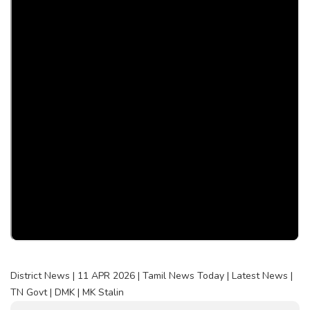
District News | 11 APR 2026 | Tamil News Today | Latest News |
TN Govt | DMK | MK Stalin