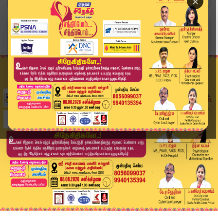
×
Home
வீடியோ ஸ்டோரி
பியூஷ் கோயல் – எடப்பாடி பழனிசாமி சந்திப்பு... த...