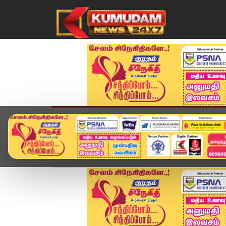
முகப்பு
விளையாட்டு
அண்மை
தமிழ்நாட
Home
வீடியோ ஸ்டோரி
Fastag Yearly Pass | சுங