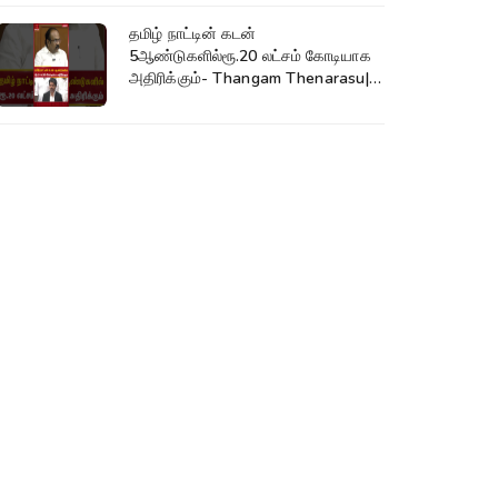
தமிழ் நாட்டின் கடன்
5ஆண்டுகளில்ரூ.20 லட்சம் கோடியாக
அதிரிக்கும்- Thangam Thenarasu|
CM Vijay #shorts