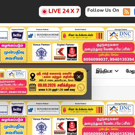
Follow Us On
LIVE 24 X 7
ு
சினிமா
அரசியல்
விளையாட்டு
இந்தியா
மேல
×
்கச் சாவடிக்கான வருடாந்...