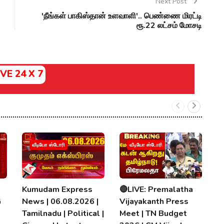
Next Post
'நீங்கள் பாகிஸ்தான் உளவாளி'.. பெண்ணை மிரட்டி
ரூ.22 லட்சம் மோசடி
IVE 24 X 7

வீடியோ ஸ்டோரி
வீடியோ ஸ்டோரி
H
2
தல
Kumudam Express
🔴LIVE: Premalatha
0
G
News | 06.08.2026 |
Vijayakanth Press
K
Tamilnadu | Political |
Meet | TN Budget