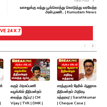
Next Post
வாசலுக்கு வந்து பூங்கொத்து கொடுத்து வரவேற்ற
அன்புமணி.. | Kumudam News
IVE 24 X 7
V
வீடியோ ஸ்டோரி
வீடியோ ஸ்டோரி
த
T
T
ன்
கரூர் அரசுப்பணி
சரத்குமார் நேரில் ஆஜராக
K
வழக்கில் நீதிமன்றம்
நீதிமன்றம் அதிரடி
#
வைத்த ஆப்பு! | CM
உத்தரவு! | Sarathkumar
|
Vijay | TVK | DMK |
| Cheque Case |
P