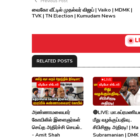
Previous Post
வைகோ வீட்டில் முதல்வர் விஜய் | Vaiko | MDMK |
TVK | TN Election | Kumudam News
L
RELATED POSTS
வீடியோ ஸ்டோரி
வீடியோ ஸ்டோரி
அண்ணாமலையார்
🔴LIVE: மா.சுப்ரமணிய
கோயிலில் இளைஞர்கள்
மீது வழக்குப்பதிவு..
செய்த அதிர்ச்சி செயல்..
சிபிசிஐடி அதிரடி! | Ma
- Amit Shah
Subramanian | DMK 