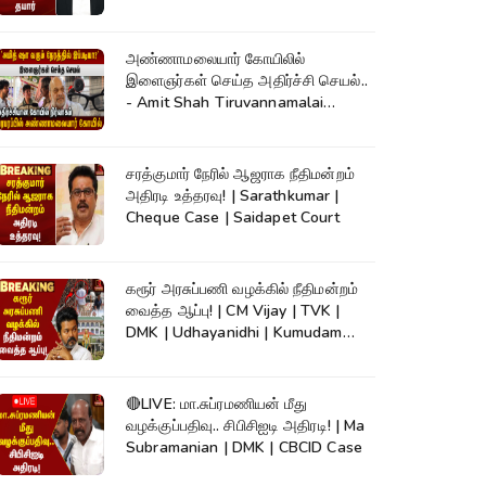
அண்ணாமலையார் கோயிலில்
இளைஞர்கள் செய்த அதிர்ச்சி செயல்..
- Amit Shah Tiruvannamalai
Temple
சரத்குமார் நேரில் ஆஜராக நீதிமன்றம்
அதிரடி உத்தரவு! | Sarathkumar |
Cheque Case | Saidapet Court
கரூர் அரசுப்பணி வழக்கில் நீதிமன்றம்
வைத்த ஆப்பு! | CM Vijay | TVK |
DMK | Udhayanidhi | Kumudam
News
🔴LIVE: மா.சுப்ரமணியன் மீது
வழக்குப்பதிவு.. சிபிசிஐடி அதிரடி! | Ma
Subramanian | DMK | CBCID Case