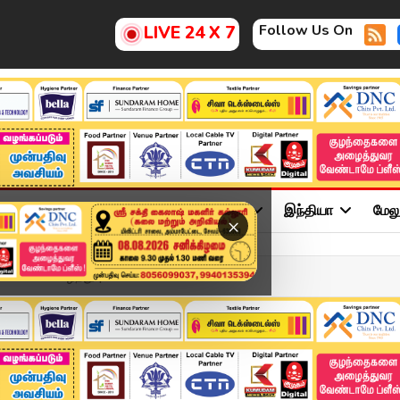
Follow Us On
LIVE 24 X 7
ு
சினிமா
அரசியல்
விளையாட்டு
இந்தியா
மேல
×
்டாலின் வாழ்த்து | St...