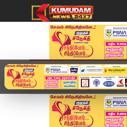
முகப்பு
விளையாட்டு
அண்மை
தமிழ்நாட
Home
வீடியோ ஸ்டோரி
விஜய் அரசியல் நாகரிகம் - ஸ