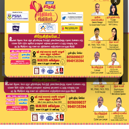
×
Home
வீடியோ ஸ்டோரி
TN District News Today: மாவட்ட செய்திகள் | 2 JU...