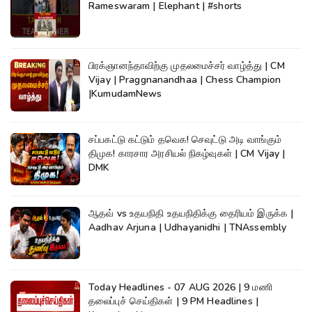
Rameswaram | Elephant | #shorts
பிரக்ஞானந்தாவிற்கு முதலமைச்சர் வாழ்த்து | CM
Vijay | Praggnanandhaa | Chess Champion
|KumudamNews
சப்பகட்டு கட்டும் தவெக! செவுட்டு அடி வாங்கும்
திமுக! காரசார அரசியல் நிகழ்வுகள் | CM Vijay |
DMK
ஆதவ் vs உதயநிதி உதயநிதிக்கு தைரியம் இருக்க |
Aadhav Arjuna | Udhayanidhi | TNAssembly
Today Headlines - 07 AUG 2026 | 9 மணி
தலைப்புச் செய்திகள் | 9 PM Headlines |