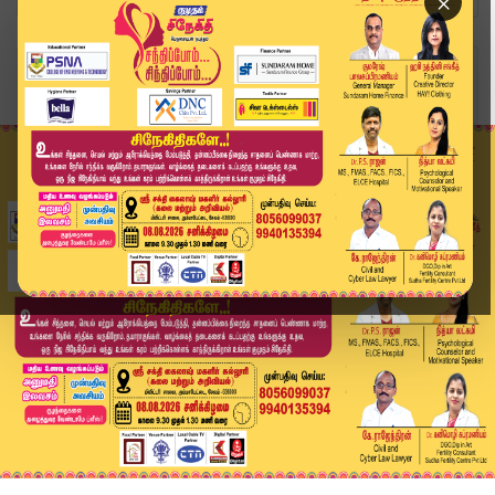
×
Home
வீடியோ ஸ்டோரி
சென்னையில் இருந்து செல்ல வேண்டிய விமானம் ரத்து....