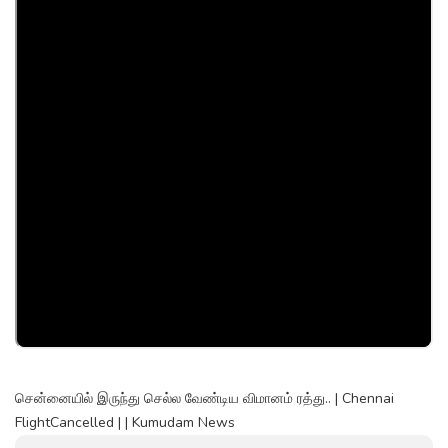
சென்னையில் இருந்து செல்ல வேண்டிய விமானம் ரத்து.. | Chennai
FlightCancelled | | Kumudam News