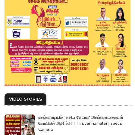
VIDEO STORIES
கண்ணாடியில் ரகசிய கேமரா? அண்ணாமலையார்
கோயிலில் அதிர்ச்சி! | Tiruvannamalai | specs
Camera