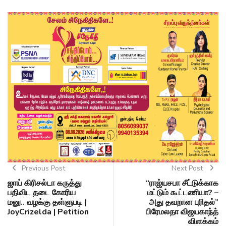
Previous Post
Next Post
ஜாய் கிரிசல்டா கருத்து
“ராஜ்யசபா சீட்டுக்காக
பதிவிட தடை கோரிய
மட்டும் கூட்டணியா? –
மனு.. வழக்கு தள்ளுபடி |
அது தவறான புரிதல்”
JoyCrizelda | Petition
பிரேமலதா விஜயகாந்த்
விளக்கம்