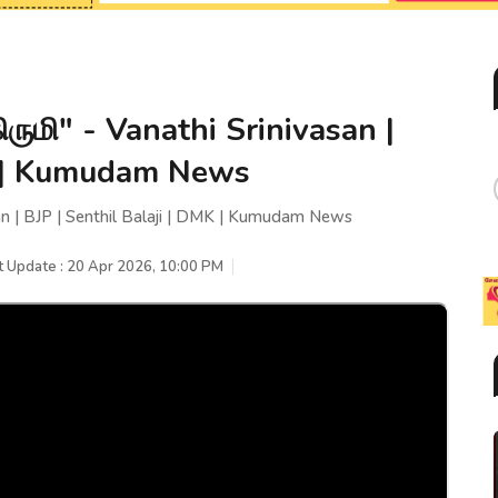
ிருமி" - Vanathi Srinivasan |
MK | Kumudam News
san | BJP | Senthil Balaji | DMK | Kumudam News
t Update : 20 Apr 2026, 10:00 PM