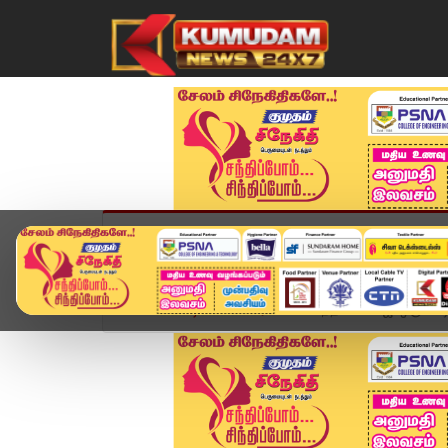
முகப்பு
விளையாட்டு
அண்மை
தமிழ்நாட
Home
வீடியோ ஸ்டோரி
"செந்தில் பாலாஜி ஒரு விஷக