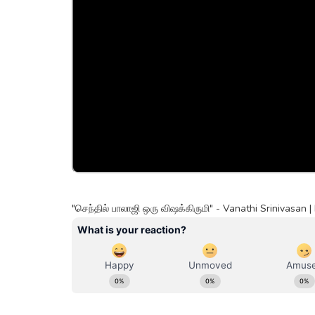
"செந்தில் பாலாஜி ஒரு விஷக்கிருமி" - Vanathi Srinivasan 