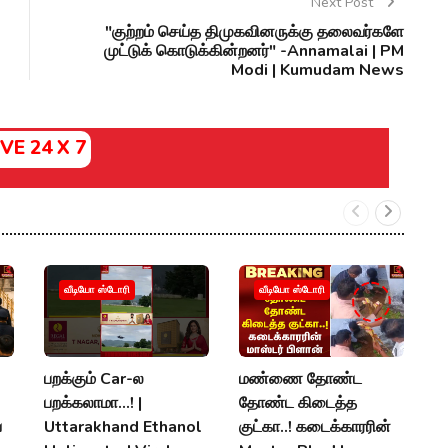
Next Post
"குற்றம் செய்த திமுகவினருக்கு தலைவர்களே
முட்டுக் கொடுக்கின்றனர்" -Annamalai | PM
Modi | Kumudam News
IVE 24 X 7
வீடியோ ஸ்டோரி
வீடியோ ஸ்டோரி
பறக்கும் Car-ல
மண்ணை தோண்ட
மழ
பறக்கலாமா...! |
தோண்ட கிடைத்த
வ
ய
Uttarakhand Ethanol
குட்கா..! கடைக்காரரின்
நீ