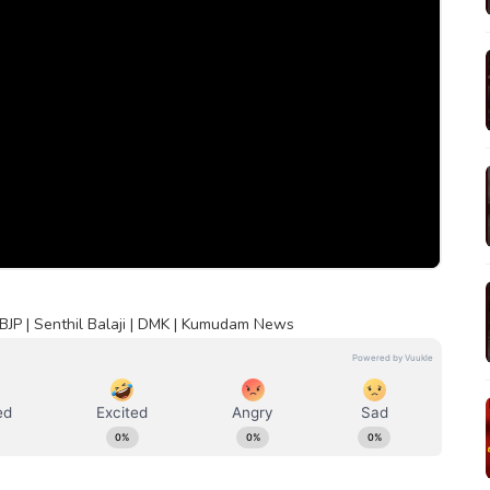
| BJP | Senthil Balaji | DMK | Kumudam News