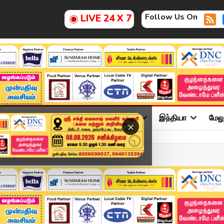
Follow Us On
LIVE 24 X 7
ு
சினிமா
அரசியல்
விளையாட்டு
இந்தியா
மேல
×
்கிருமி" - Vanathi Sri...