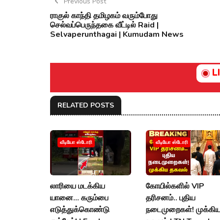
Previous Post
ராகுல் காந்தி தமிழகம் வரும்போது
செல்வப்பெருந்தகை வீட்டில் Raid |
Selvaperunthagai | Kumudam News
L
RELATED POSTS
வீடியோ ஸ்டோரி
வீடியோ ஸ்டோரி
லாரியை மடக்கிய
கோயில்களில் VIP
யானை... கரும்பை
தரிசனம்.. புதிய
எடுத்துக்கொண்டு
நடைமுறைகள்! முக்கி