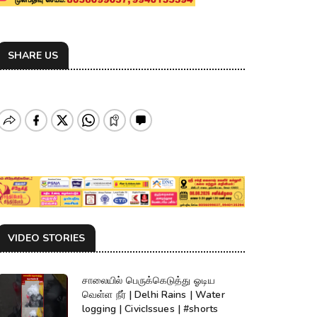
SHARE US
VIDEO STORIES
சாலையில் பெருக்கெடுத்து ஓடிய
வெள்ள நீர் | Delhi Rains | Water
logging | CivicIssues | #shorts