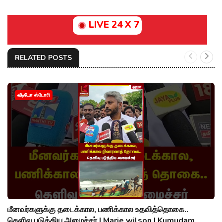
LIVE 24 X 7
RELATED POSTS
வீடியோ ஸ்டோரி
மீனவர்களுக்கு தடைக்கால, பணிக்கால உதவித்தொகை..
தெளிவு படுத்திய அமைச்சர் | Marie wilson | Kumudam