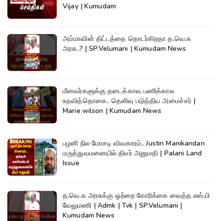
Vijay | Kumudam
அம்மாவின் திட்டத்தை தொடர்கிறதா த.வெ.க
அரசு..? | SP.Velumani | Kumudam News
மீனவர்களுக்கு தடைக்கால, பணிக்கால
உதவித்தொகை.. தெளிவு படுத்திய அமைச்சர் |
Marie wilson | Kumudam News
பழனி நில மோசடி விவகாரம்.. Justin Manikandan
மருத்துவமனையில் திடீர் அனுமதி | Palani Land
Issue
த.வெ.க அரசுக்கு ஒற்றை கோரிக்கை வைத்த எஸ்.பி
வேலுமணி | Admk | Tvk | SP.Velumani |
Kumudam News