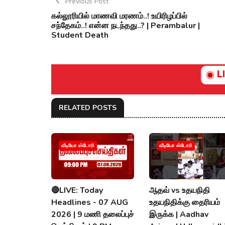
Previous Post
கல்லூரியில் மாணவி மரணம்..! உயிரிழப்பில்
சந்தேகம்..! என்ன நடந்தது..? | Perambalur |
Student Death
L
RELATED POSTS
வீடியோ ஸ்டோரி
வீடியோ ஸ்டோரி
🔴LIVE: Today
ஆதவ் vs உதயநிதி
Headlines - 07 AUG
உதயநிதிக்கு தைரியம்
2026 | 9 மணி தலைப்புச்
இருக்க | Aadhav