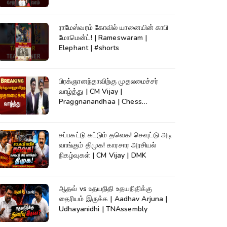
ராமேஸ்வரம் கோவில் யானையின் காபி
மோமென்ட்! | Rameswaram |
Elephant | #shorts
பிரக்ஞானந்தாவிற்கு முதலமைச்சர்
வாழ்த்து | CM Vijay |
Praggnanandhaa | Chess
Champion |KumudamNews
சப்பகட்டு கட்டும் தவெக! செவுட்டு அடி
வாங்கும் திமுக! காரசார அரசியல்
நிகழ்வுகள் | CM Vijay | DMK
ஆதவ் vs உதயநிதி உதயநிதிக்கு
தைரியம் இருக்க | Aadhav Arjuna |
Udhayanidhi | TNAssembly