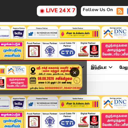
Follow Us On
LIVE 24 X 7
ு
சினிமா
அரசியல்
விளையாட்டு
இந்தியா
மேல
×
MAY 2026 | காலை 07 மணி தலை...