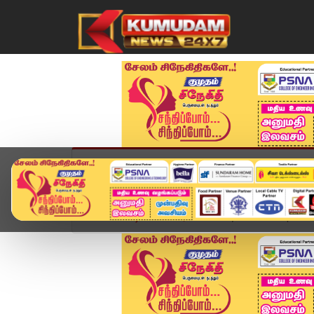
முகப்பு
விளையாட்டு
அண்மை
தமிழ்நாட
Home
வீடியோ ஸ்டோரி
Today Headlines | 22 