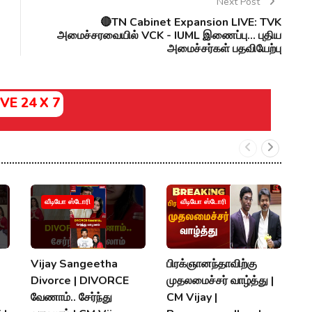
Next Post
🔴TN Cabinet Expansion LIVE: TVK
அமைச்சரவையில் VCK - IUML இணைப்பு... புதிய
அமைச்சர்கள் பதவியேற்பு
IVE 24 X 7
வீடியோ ஸ்டோரி
வீடியோ ஸ்டோரி
Vijay Sangeetha
பிரக்ஞானந்தாவிற்கு
சப
Divorce | DIVORCE
முதலமைச்சர் வாழ்த்து |
செ
வேணாம்.. சேர்ந்து
CM Vijay |
த