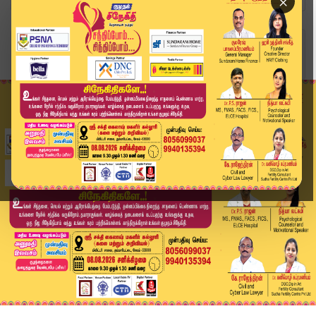
×
Home
வீடியோ ஸ்டோரி
மலர்களால் மலர்ந்த மூணாறு! | Munnar | Flower Exh...