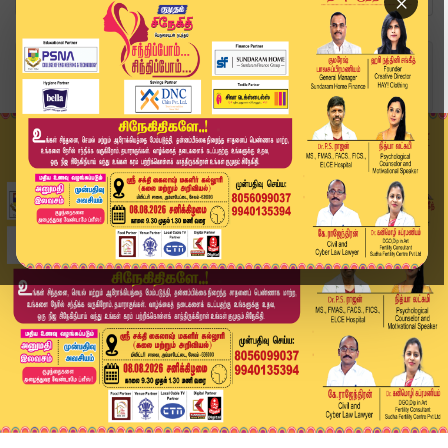
×
Home
வீடியோ ஸ்டோரி
CM Stalin Statement | குடைச்சல் கொடுக்கிறார் ஆள...