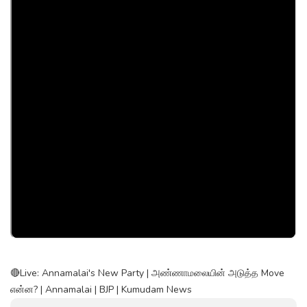
🔴Live: Annamalai's New Party | அண்ணாமலையின் அடுத்த Move
என்ன? | Annamalai | BJP | Kumudam News