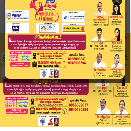
×
Home
வீடியோ ஸ்டோரி
🔴Live: Annamalai's New Party | அண்ணாமலையின் அட...