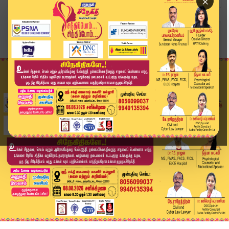
×
Home
வீடியோ ஸ்டோரி
“விசிலின் சத்தத்தால் உதயசூரியன் மறைய வேண்டும்” ...