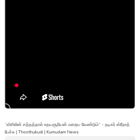
“விசிலின் சத்தத்தால் உதயசூரியன் மறைய வேண்டும்” - நடிகர் ஸ்ரீநாத்
பேச்சு | Thoothukudi | Kumudam News