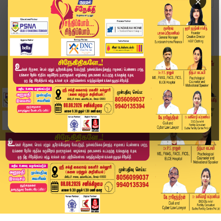
×
Home
வீடியோ ஸ்டோரி
கால்நடை மருத்துவ படிப்பு கலந்தாய்வு தொடங்கியது