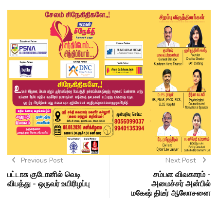
Previous Post
Next Post
பட்டாசு குடோனில் வெடி
சம்பள விவகாரம் -
விபத்து - ஒருவர் உயிரிழப்பு
அமைச்சர் அன்பில்
மகேஷ் திடீர் ஆலோசனை