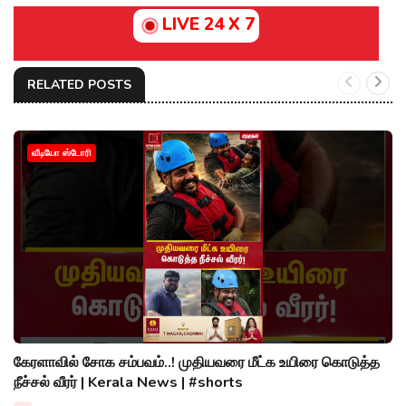
LIVE 24 X 7
RELATED POSTS
வீடியோ ஸ்டோரி
கேரளாவில் சோக சம்பவம்..! முதியவரை மீட்க உயிரை கொடுத்த
நீச்சல் வீரர் | Kerala News | #shorts