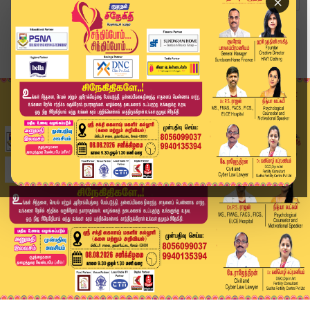
×
Home
வீடியோ ஸ்டோரி
4 மாத குழந்தை ப*லி – மர்மம் என்ன? | Newborn Bab...