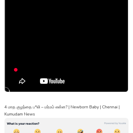
4 மாத குழந்தை ப*லி – மர்மம் என்ன? | Newborn Baby | Chennai |
Kumudam News