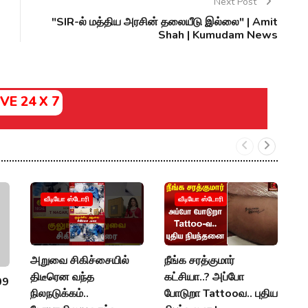
Next Post
"SIR-ல் மத்திய அரசின் தலையீடு இல்லை" | Amit
Shah | Kumudam News
IVE 24 X 7
வீடியோ ஸ்டோரி
வீடியோ ஸ்டோரி
அறுவை சிகிச்சையில்
நீங்க சரத்குமார்
E
திடீரென வந்த
கட்சியா..? அப்போ
த
09
நிலநடுக்கம்..
போடுறா Tattooவ.. புதிய
ம