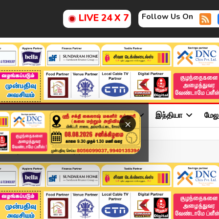
Follow Us On
LIVE 24 X 7
ு
சினிமா
அரசியல்
விளையாட்டு
இந்தியா
மேல
×
2025 | Tamil NewsToday |...