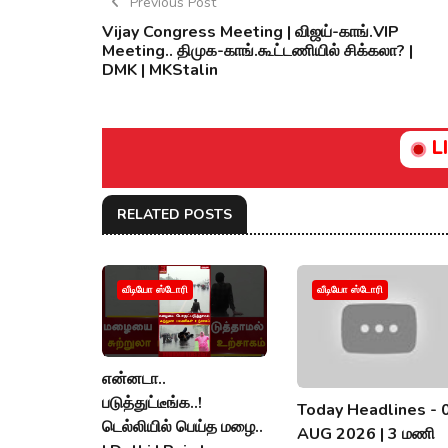
Previous Post
Vijay Congress Meeting | விஜய்-காங்.VIP
Meeting.. திமுக-காங்.கூட்டணியில் சிக்கலா? |
DMK | MKStalin
L
RELATED POSTS
வீடியோ ஸ்டோரி
வீடியோ ஸ்டோரி
என்னடா..
படுத்துட்டீங்க..!
Today Headlines - 
டெல்லியில் பெய்த மழை..
AUG 2026 | 3 மணி