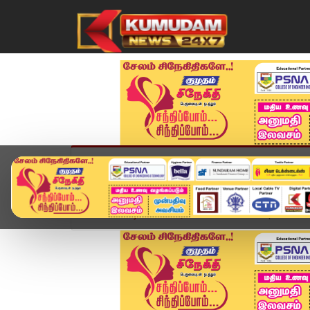
முகப்பு
விளையாட்டு
அண்மை
தமிழ்நாட
Home
வீடியோ ஸ்டோரி
District News | 10 DEC 