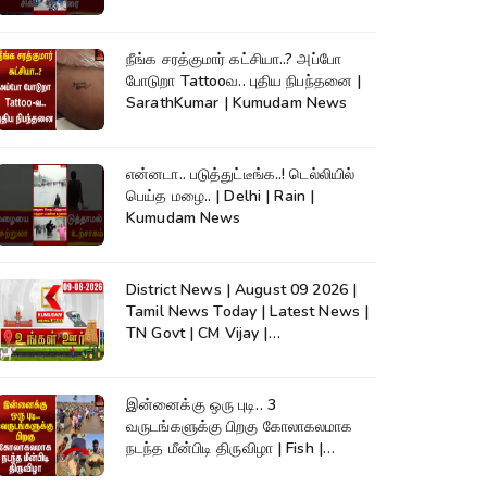
நீங்க சரத்குமார் கட்சியா..? அப்போ
போடுறா Tattooவ.. புதிய நிபந்தனை |
SarathKumar | Kumudam News
என்னடா.. படுத்துட்டீங்க..! டெல்லியில்
பெய்த மழை.. | Delhi | Rain |
Kumudam News
District News | August 09 2026 |
Tamil News Today | Latest News |
TN Govt | CM Vijay |
TVK|Tamilnadu
இன்னைக்கு ஒரு புடி.. 3
வருடங்களுக்கு பிறகு கோலாகலமாக
நடந்த மீன்பிடி திருவிழா | Fish |
Kumudam News