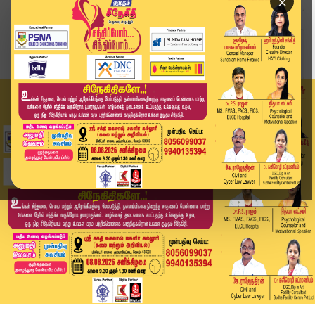
×
Home
வீடியோ ஸ்டோரி
வேலூரில் முதலமைச்சர் மு.க.ஸ்டாலின் Road Show | ...