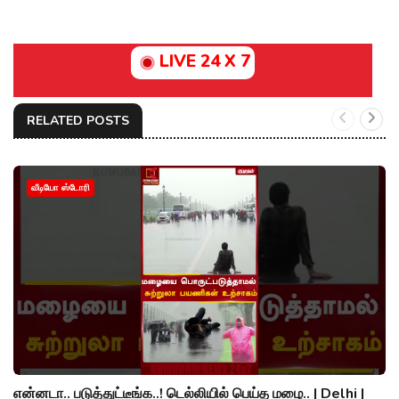
LIVE 24 X 7
RELATED POSTS
வீடியோ ஸ்டோரி
என்னடா.. படுத்துட்டீங்க..! டெல்லியில் பெய்த மழை.. | Delhi |