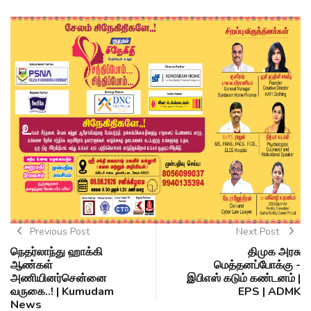
Previous Post
Next Post
நெதர்லாந்து ஹாக்கி
திமுக அரசு
ஆண்கள்
மெத்தனப்போக்கு -
அணியினர்சென்னை
இபிஎஸ் கடும் கண்டனம் |
வருகை..! | Kumudam
EPS | ADMK
News