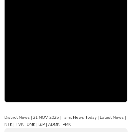
District News | 21 NOV 2025 | Tamil News Today | Latest News |
NTK | TVK | DMK | BJP | ADMK | PMK