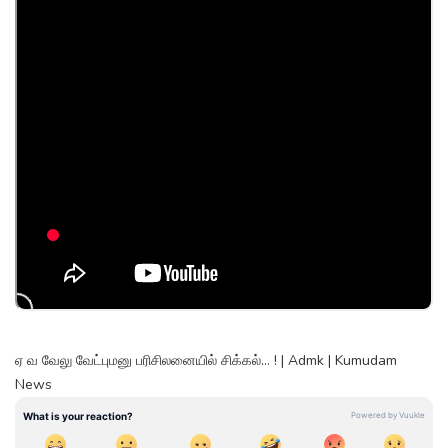
ஏ வ வேலு வேட்புமனு பரிசிலனையில் சிக்கல்... ! | Admk | Kumudam
News