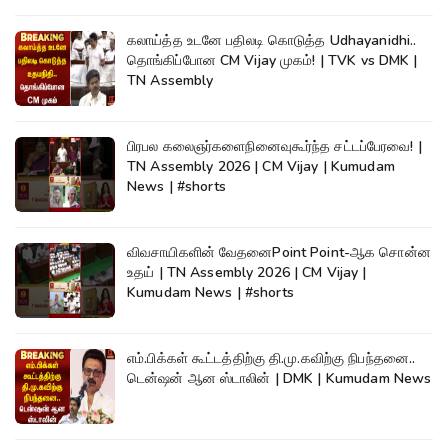
கலாய்த்த உடனே பதிலடி கொடுத்த Udhayanidhi..
தொங்கிப்போன CM Vijay முகம்! | TVK vs DMK |
TN Assembly
பிரபல கலைஞர்களைநினைவுகூர்ந்த சட்டப்பேரவை! |
TN Assembly 2026 | CM Vijay | Kumudam
News | #shorts
விவசாயிகளின் வேதனைPoint Point-ஆக சொன்ன
உதய் | TN Assembly 2026 | CM Vijay |
Kumudam News | #shorts
எம்.பிக்கள் கூட்டத்திற்கு தி.மு.கவிற்கு நிபந்தனை..
டென்ஷன் ஆன ஸ்டாலின் | DMK | Kumudam News