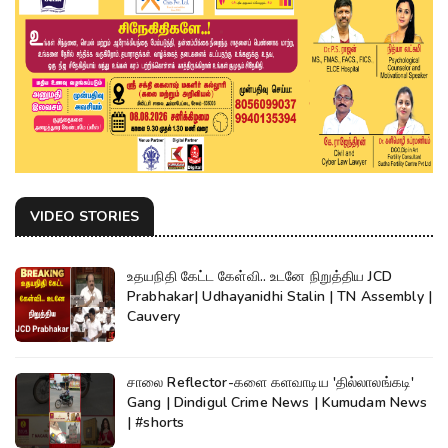
VIDEO STORIES
உதயநிதி கேட்ட கேள்வி.. உடனே நிறுத்திய JCD
Prabhakar| Udhayanidhi Stalin | TN Assembly |
Cauvery
சாலை Reflector-களை களவாடிய 'தில்லாலங்கடி'
Gang | Dindigul Crime News | Kumudam News
| #shorts