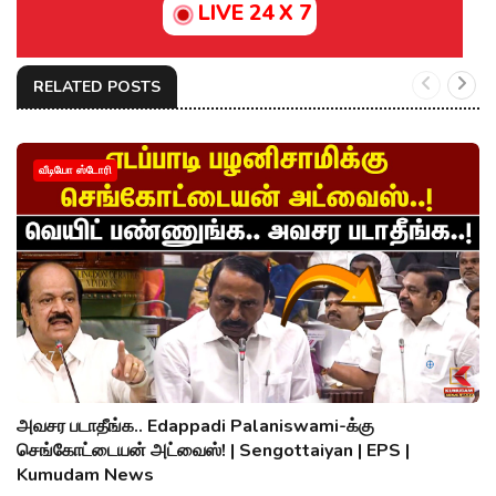
LIVE 24 X 7
RELATED POSTS
வீடியோ ஸ்டோரி
அவசர படாதீங்க.. Edappadi Palaniswami-க்கு
செங்கோட்டையன் அட்வைஸ்! | Sengottaiyan | EPS |
Kumudam News