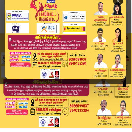
×
Home
வீடியோ ஸ்டோரி
ஏ வ வேலு வேட்புமனு பரிசிலனையில் சிக்கல்... ! | ...