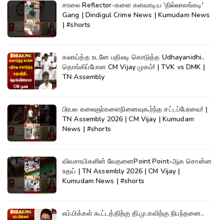
சாலை Reflector-களை களவாடிய 'தில்லாலங்கடி'
Gang | Dindigul Crime News | Kumudam News
| #shorts
கலாய்த்த உடனே பதிலடி கொடுத்த Udhayanidhi..
தொங்கிப்போன CM Vijay முகம்! | TVK vs DMK |
TN Assembly
பிரபல கலைஞர்களைநினைவுகூர்ந்த சட்டப்பேரவை! |
TN Assembly 2026 | CM Vijay | Kumudam
News | #shorts
விவசாயிகளின் வேதனைPoint Point-ஆக சொன்ன
உதய் | TN Assembly 2026 | CM Vijay |
Kumudam News | #shorts
எம்.பிக்கள் கூட்டத்திற்கு தி.மு.கவிற்கு நிபந்தனை..