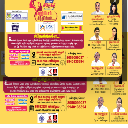
×
Home
வீடியோ ஸ்டோரி
"Operation - Drug Free கோவை" என்ற பெயரில் மாவட்...