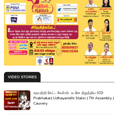
VIDEO STORIES
உதயநிதி கேட்ட கேள்வி.. உடனே நிறுத்திய JCD
Prabhakar| Udhayanidhi Stalin | TN Assembly |
Cauvery