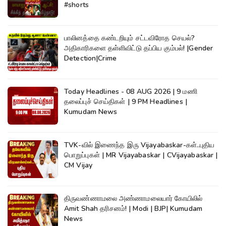
#shorts
பாலினத்தை கண்டறியும் சட்டவிரோத செயல்?
அதிகாரிகளை தள்ளிவிட்டு தப்பிய கும்பல்! |Gender
Detection|Crime
Today Headlines - 08 AUG 2026 | 9 மணி
தலைப்புச் செய்திகள் | 9 PM Headlines |
Kumudam News
TVK-வில் இணைந்த இரு Vijayabaskar-கள்..புதிய
பொறுப்புகள் | MR Vijayabaskar | CVijayabaskar |
CM Vijay
திருவண்ணாமலை அண்ணாமலையார் கோயிலில்
Amit Shah தரிசனம்! | Modi | BJP| Kumudam
News