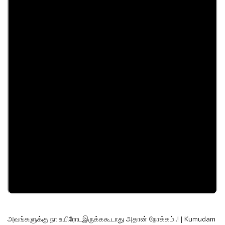
அவங்களுக்கு நா உயிரோடஇருக்ககூடாது அதான் நோக்கம்..! | Kumudam