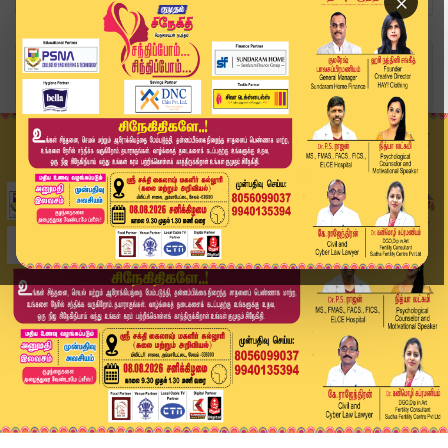
×
Home
வீடியோ ஸ்டோரி
அவங்களுக்கு நா உயிரோடஇருக்ககூடாது அதான் நோக்கம்...