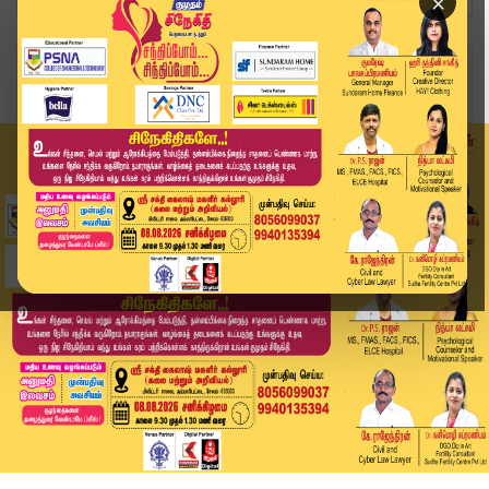
×
Home
வீடியோ ஸ்டோரி
"ஆட்சி மாறினாலும் நிலை மாறல!" - தூய்மை பணியாளர்...