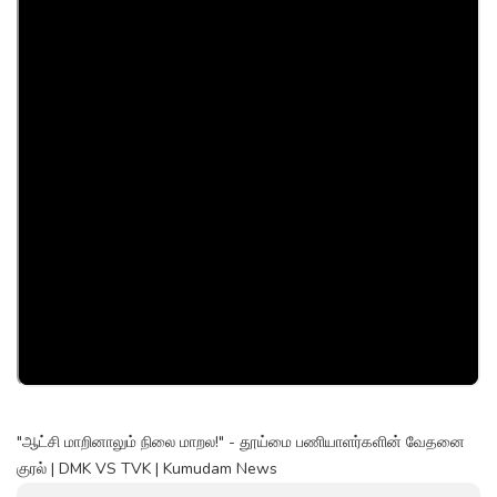
"ஆட்சி மாறினாலும் நிலை மாறல!" - தூய்மை பணியாளர்களின் வேதனை
குரல் | DMK VS TVK | Kumudam News