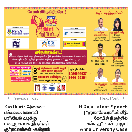
Previous Post
Next Post
Kasthuri : அண்ணா
H Raja Latest Speech
பல்கலை. மாணவி
| "ஞானசேகரனின் வீடு
பா*லியல் வழக்கு
கோயில் நிலத்தில்
மறைமுகமாக இருக்கும்
உள்ளது" - எச். ராஜா |
குற்றவாளிகள் -கஸ்தூரி
Anna University Case