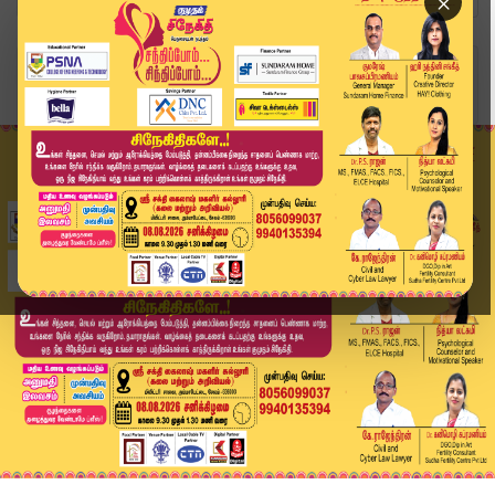
×
Home
வீடியோ ஸ்டோரி
ஞானசேகரனுக்கு விதித்த தண்டனை" மக்கள் நினைத்தது ...