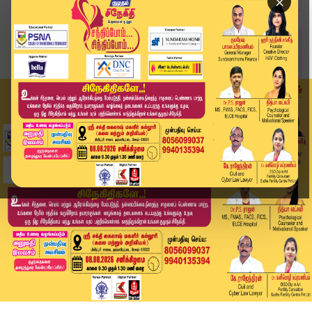
×
Home
வீடியோ ஸ்டோரி
ஜி20 உச்சி மாநாடு பிற நாட்டு தலைவர்களுடன் ஆலோசன...