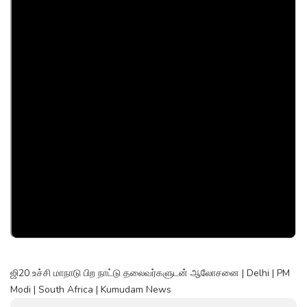
ஜி20 உச்சி மாநாடு பிற நாட்டு தலைவர்களுடன் ஆலோசனை | Delhi | PM
Modi | South Africa | Kumudam News