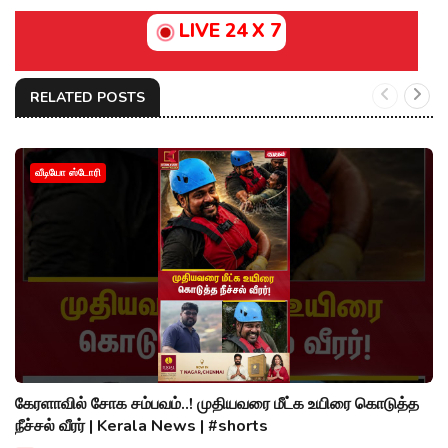
LIVE 24 X 7
RELATED POSTS
வீடியோ ஸ்டோரி
கேரளாவில் சோக சம்பவம்..! முதியவரை மீட்க உயிரை கொடுத்த
நீச்சல் வீரர் | Kerala News | #shorts