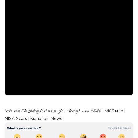
"என் கையில் இன்னும் மிசா தழும்பு உள்ளது" - ஸ்டாலின்! | MK Stalin |
MISA Scars | Kumudam News