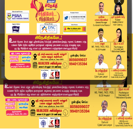
×
Home
வீடியோ ஸ்டோரி
"என் கையில் இன்னும் மிசா தழும்பு உள்ளது" - ஸ்டா...