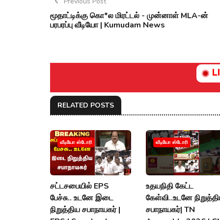
Previous Post
மூதாட்டிக்கு கொ*ல மிரட்டல் - முன்னாள் MLA-ன்
பரபரப்பு வீடியோ | Kumudam News
L
RELATED POSTS
வீடியோ ஸ்டோரி
வீடியோ ஸ்டோரி
சட்டசபையில் EPS
உதயநிதி கேட்ட
பேச்சு.. உடனே இடை
கேள்வி..உடனே நிறுத்த
நிறுத்திய சபாநாயகர் |
சபாநாயகர்| TN