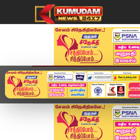
முகப்பு
விளையாட்டு
அண்மை
தமிழ்நாட
Home
வீடியோ ஸ்டோரி
சென்னை குடியிருப்புப் பகு