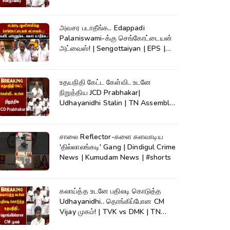
அவசர படாதீங்க.. Edappadi
Palaniswami-க்கு செங்கோட்டையன்
அட்வைஸ்! | Sengottaiyan | EPS |
Kumudam News
உதயநிதி கேட்ட கேள்வி.. உடனே
நிறுத்திய JCD Prabhakar|
Udhayanidhi Stalin | TN Assembly |
Cauvery
சாலை Reflector-களை களவாடிய
'தில்லாலங்கடி' Gang | Dindigul Crime
News | Kumudam News | #shorts
கலாய்த்த உடனே பதிலடி கொடுத்த
Udhayanidhi.. தொங்கிப்போன CM
Vijay முகம்! | TVK vs DMK | TN
Assembly