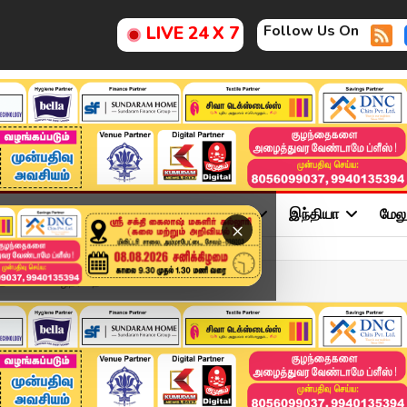
Follow Us On
LIVE 24 X 7
ு
சினிமா
அரசியல்
விளையாட்டு
இந்தியா
மேல
×
திகளில் மழைநீர் தேங்கல...