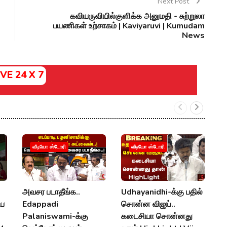
Next Post
கவியருவியில்குளிக்க அனுமதி - சுற்றுலா
பயணிகள் உற்சாகம் | Kaviyaruvi | Kumudam
News
IVE 24 X 7
வீடியோ ஸ்டோரி
வீடியோ ஸ்டோரி
அவசர படாதீங்க..
Udhayanidhi-க்கு பதில்
க
ிய
Edappadi
சொன்ன விஜய்..
க
Palaniswami-க்கு
கடைசியா சொன்னது
U