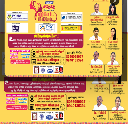
×
Home
வீடியோ ஸ்டோரி
என்ன செய்தால் த.வெ.கவுடன் ஆதரவு தொடரும்..? | TV...