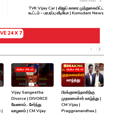
Next Post
TVK Vijay Car | விஜய் காரை முற்றுகையிட்ட
கூட்டம் – பரபரப்பு வீடியோ | Kumudam News
IVE 24 X 7
வீடியோ ஸ்டோரி
வீடியோ ஸ்டோரி
Vijay Sangeetha
பிரக்ஞானந்தாவிற்கு
சப
Divorce | DIVORCE
முதலமைச்சர் வாழ்த்து |
செ
வேணாம்.. சேர்ந்து
CM Vijay |
த
 |
வாழலாம் | CM Vijay
Praggnanandhaa |
நி