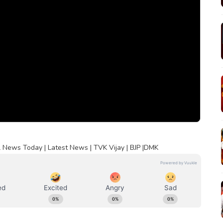
 News Today | Latest News | TVK Vijay | BJP |DMK