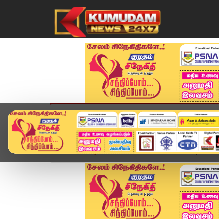
முகப்பு
விளையாட்டு
அண்மை
தமிழ்நாட
Home
வீடியோ ஸ்டோரி
Headlines Now | 3 PM He