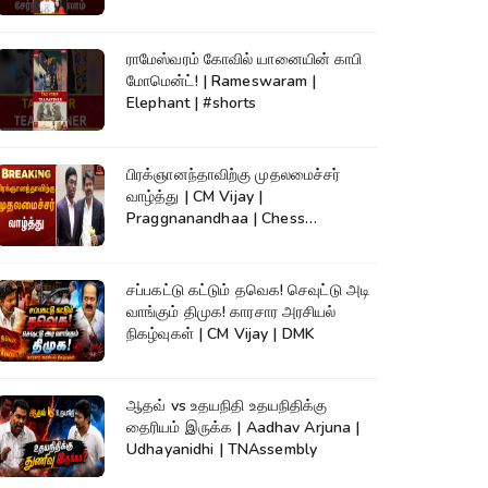
ராமேஸ்வரம் கோவில் யானையின் காபி
மோமென்ட்! | Rameswaram |
Elephant | #shorts
பிரக்ஞானந்தாவிற்கு முதலமைச்சர்
வாழ்த்து | CM Vijay |
Praggnanandhaa | Chess
Champion |KumudamNews
சப்பகட்டு கட்டும் தவெக! செவுட்டு அடி
வாங்கும் திமுக! காரசார அரசியல்
நிகழ்வுகள் | CM Vijay | DMK
ஆதவ் vs உதயநிதி உதயநிதிக்கு
தைரியம் இருக்க | Aadhav Arjuna |
Udhayanidhi | TNAssembly