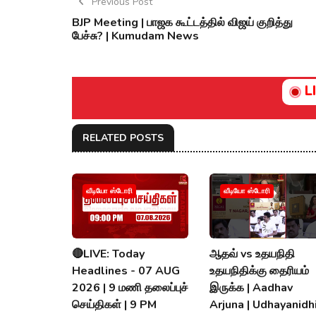
Previous Post
BJP Meeting | பாஜக கூட்டத்தில் விஜய் குறித்து
பேச்சு? | Kumudam News
L
RELATED POSTS
வீடியோ ஸ்டோரி
வீடியோ ஸ்டோரி
🔴LIVE: Today
ஆதவ் vs உதயநிதி
Headlines - 07 AUG
உதயநிதிக்கு தைரியம்
2026 | 9 மணி தலைப்புச்
இருக்க | Aadhav
செய்திகள் | 9 PM
Arjuna | Udhayanidhi