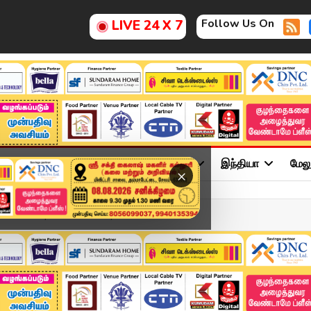
Follow Us On
LIVE 24 X 7
ு
சினிமா
அரசியல்
விளையாட்டு
இந்தியா
மேல
×
adlines | 22 DEC 2025 | ...