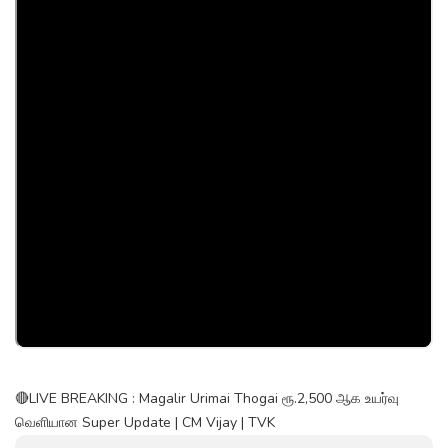
🔴LIVE BREAKING : Magalir Urimai Thogai ரூ.2,500 ஆக உயர்வு
வெளியான Super Update | CM Vijay | TVK