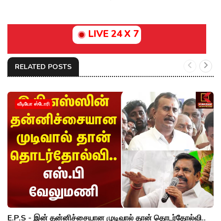
LIVE 24 X 7
RELATED POSTS
வீடியோ ஸ்டோரி
E.P.S - இன் தன்னிச்சையான முடிவால் தான் தொடர்தோல்வி..