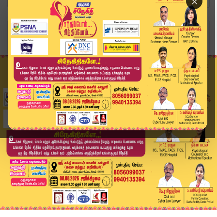
×
Home
வீடியோ ஸ்டோரி
🔴LIVE BREAKING : Magalir Urimai Thogai ரூ.2,50...