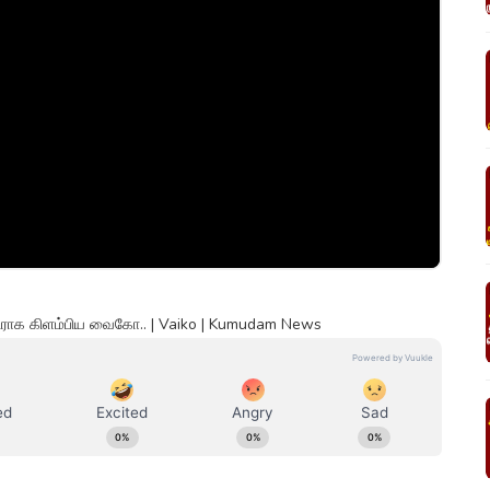
எதிராக கிளம்பிய வைகோ.. | Vaiko | Kumudam News