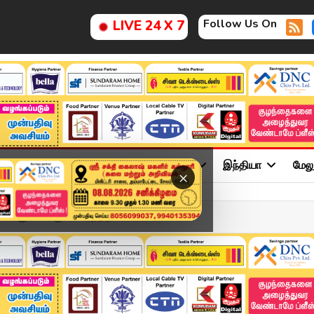
Follow Us On
LIVE 24 X 7
ு
சினிமா
அரசியல்
விளையாட்டு
இந்தியா
மேல
×
ல் அறுவா.. கருவேலமரத்திற...