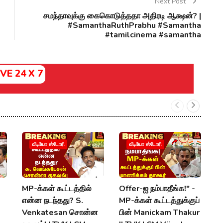
Next Post
சமந்தாவுக்கு கைகொடுத்ததா அதிரடி ஆக்ஷன்? |
#SamanthaRuthPrabhu #Samantha
#tamilcinema #samantha
IVE 24 X 7

வீடியோ ஸ்டோரி
வீடியோ ஸ்டோரி
கூ
T
ம
MP-க்கள் கூட்டத்தில்
Offer-ஐ நம்பாதீங்க!" -
U
என்ன நடந்தது? S.
MP-க்கள் கூட்டத்துக்குப்
V
Venkatesan சொன்ன
பின் Manickam Thakur