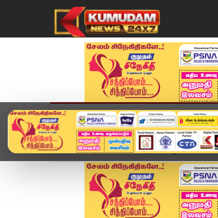
முகப்பு
விளையாட்டு
அண்மை
தமிழ்நாட
Home
வீடியோ ஸ்டோரி
தலையில் முண்டாசு.. கையி