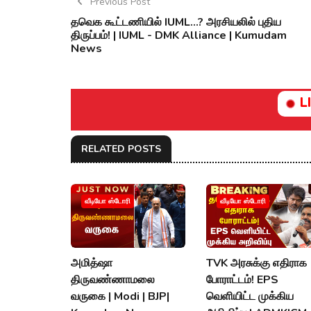
Previous Post
தவெக கூட்டணியில் IUML...? அரசியலில் புதிய
திருப்பம்! | IUML - DMK Alliance | Kumudam
News
L
RELATED POSTS
வீடியோ ஸ்டோரி
வீடியோ ஸ்டோரி
அமித்ஷா
TVK அரசுக்கு எதிராக
திருவண்ணாமலை
போராட்டம்! EPS
வருகை | Modi | BJP|
வெளியிட்ட முக்கிய