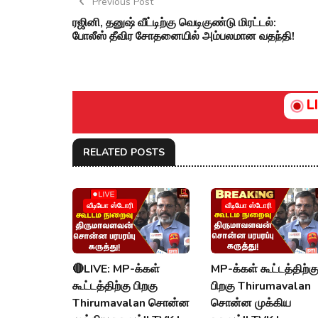
Previous Post
ரஜினி, தனுஷ் வீட்டிற்கு வெடிகுண்டு மிரட்டல்:
போலீஸ் தீவிர சோதனையில் அம்பலமான வதந்தி!
L
RELATED POSTS
வீடியோ ஸ்டோரி
வீடியோ ஸ்டோரி
🔴LIVE: MP-க்கள்
MP-க்கள் கூட்டத்திற்க
கூட்டத்திற்கு பிறகு
பிறகு Thirumavalan
Thirumavalan சொன்ன
சொன்ன முக்கிய