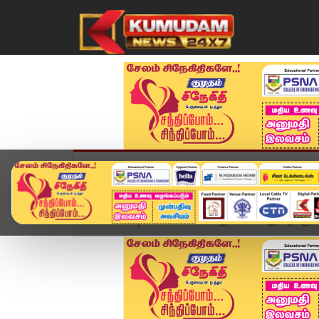
முகப்பு
விளையாட்டு
அண்மை
தமிழ்நாட
Home
வீடியோ ஸ்டோரி
ராஜ்மோகன் மீது வழக்குப்