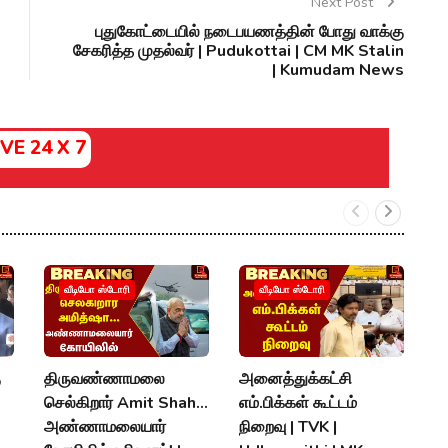
Next Post
புதுகோட்டையில் நடைபயணத்தின் போது வாக்கு
சேகரித்த முதல்வர் | Pudukottai | CM MK Stalin
| Kumudam News
IVE 24 X 7
வீடியோ ஸ்டோரி
வீடியோ ஸ்டோரி
ு
திருவண்ணாமலை
அனைத்துக்கட்சி
"
செல்கிறார் Amit Shah...
எம்.பிக்கள் கூட்டம்
வ
அண்ணாமலையார்
நிறைவு | TVK |
வ