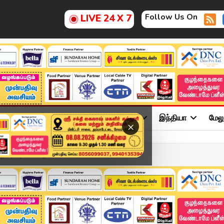
Follow Us On
LIVE 24 X 7
ு
சினிமா
அரசியல்
விளையாட்டு
இந்தியா
மேல
×
பதிவு.. ஷாகான தவெகவினர்....