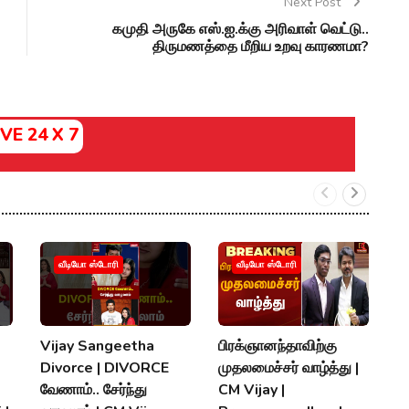
Next Post
கமுதி அருகே எஸ்.ஐ.க்கு அரிவாள் வெட்டு..
திருமணத்தை மீறிய உறவு காரணமா?
IVE 24 X 7
வீடியோ ஸ்டோரி
வீடியோ ஸ்டோரி
Vijay Sangeetha
பிரக்ஞானந்தாவிற்கு
சப
Divorce | DIVORCE
முதலமைச்சர் வாழ்த்து |
செ
வேணாம்.. சேர்ந்து
CM Vijay |
த