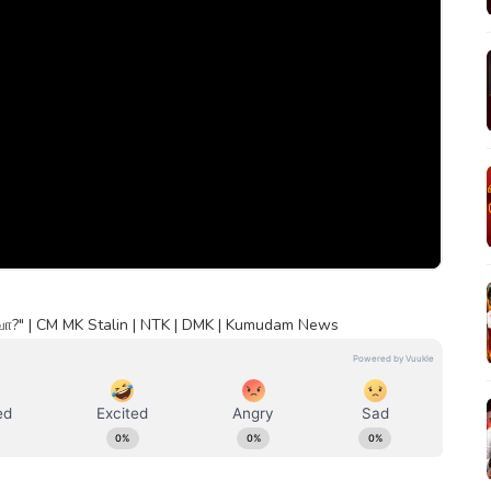
ாவா?" | CM MK Stalin | NTK | DMK | Kumudam News