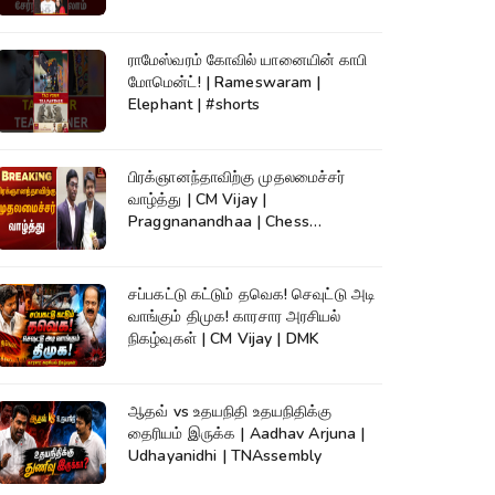
ராமேஸ்வரம் கோவில் யானையின் காபி
மோமென்ட்! | Rameswaram |
Elephant | #shorts
பிரக்ஞானந்தாவிற்கு முதலமைச்சர்
வாழ்த்து | CM Vijay |
Praggnanandhaa | Chess
Champion |KumudamNews
சப்பகட்டு கட்டும் தவெக! செவுட்டு அடி
வாங்கும் திமுக! காரசார அரசியல்
நிகழ்வுகள் | CM Vijay | DMK
ஆதவ் vs உதயநிதி உதயநிதிக்கு
தைரியம் இருக்க | Aadhav Arjuna |
Udhayanidhi | TNAssembly