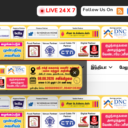
Follow Us On
LIVE 24 X 7
ு
சினிமா
அரசியல்
விளையாட்டு
இந்தியா
மேல
×
விழாவா? பாடல் வெளியீட்டு...