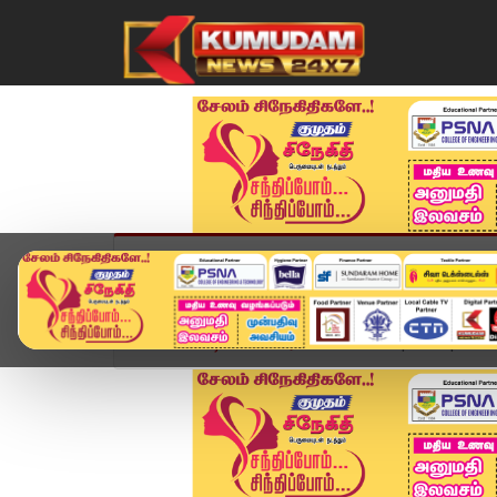
முகப்பு
விளையாட்டு
அண்மை
தமிழ்நாட
Home
வீடியோ ஸ்டோரி
Seeman Speech | "கல்வி 