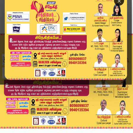
×
Home
வீடியோ ஸ்டோரி
'போதையில் ஆட்டம்' சிக்கப் போகும் சினிமா பிரபலங்...