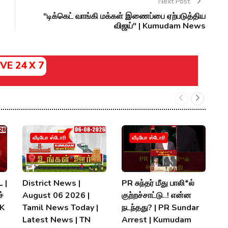
Next Post
"டிக்கெட் வாங்கி மக்கள் இணைப்பை ஏற்படுத்திய
விஜய்" | Kumudam News
IVE 24 X 7
வீடியோ ஸ்டோரி
வீடியோ ஸ்டோரி
 |
District News |
PR சுந்தர் மீது பாலி*ல்
நி
்
August 06 2026 |
குற்றச்சாட்டு..! என்ன
த
MK
Tamil News Today |
நடந்தது? | PR Sundar
மு
Latest News | TN
Arrest | Kumudam
K