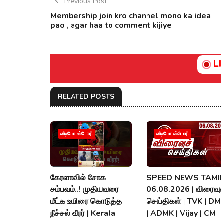
Previous Post
Membership join kro channel mono ka idea
pao , agar haa to comment kijiye
L
RELATED POSTS
வீடியோ ஸ்டோரி
வீடியோ ஸ்டோரி
கேரளாவில் சோக
SPEED NEWS TAMIL
சம்பவம்..! முதியவரை
06.08.2026 | விரைவுச
மீட்க உயிரை கொடுத்த
செய்திகள் | TVK | D
நீச்சல் வீரர் | Kerala
| ADMK | Vijay | CM