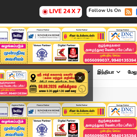
Follow Us On
LIVE 24 X 7
ு
சினிமா
அரசியல்
விளையாட்டு
இந்தியா
மேல
×
்டனை நிறுத்திவைப்பு | P...