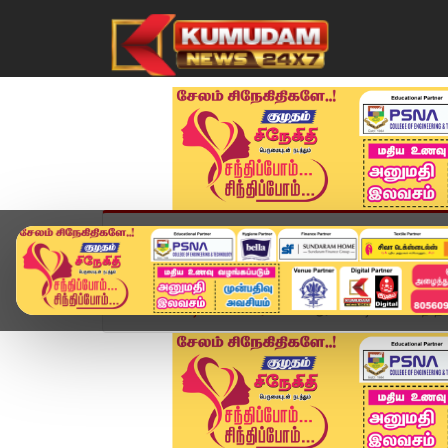
முகப்பு
விளையாட்டு
அண்மை
தமிழ்நாட
Home
வீடியோ ஸ்டோரி
பி.ஆர்.பாண்டியன் சிறை தண