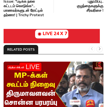
Issue: "படிக்க நல்ல
புதுப்பிப்பு..
கட்டடம் கொடுங்க"..
குழந்தைகளுக்கு
மாணவர்களுடன் ரோட்டில்
சீர்வரிசை !
தர்ணா! | Trichy Protest
LIVE 24 X 7
RELATED POSTS
வீடியோ ஸ்டோரி